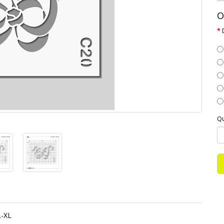
O
Qu
L-XL