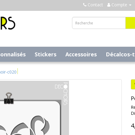
Contact
Compte
sonnalisés
Stickers
Accessoires
Décalcos-
oir-c020
P
Re
Di
4