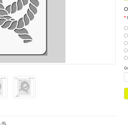
O
Qu
L-XL