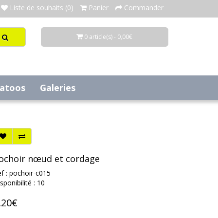
Liste de souhaits (0)
Panier
Commander
0 article(s) - 0,00€
tatoos
Galeries
ochoir nœud et cordage
f : pochoir-c015
sponibilité : 10
,20€