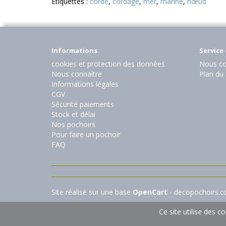
Etiquettes :
corde
,
cordage
,
mer
,
marine
,
nœud
Informations
Service 
cookies et protection des données
Nous co
Nous connaître
Plan du 
Informations légales
CGV
Sécurité paiements
Stock et délai
Nos pochoirs
Pour faire un pochoir
FAQ
Site réalisé sur une base
OpenCart
- decopochoirs.
Ce site utilise des