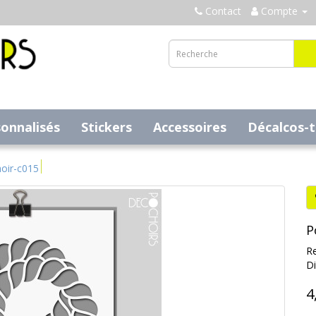
Contact
Compte
sonnalisés
Stickers
Accessoires
Décalcos-
oir-c015
P
Re
Di
4