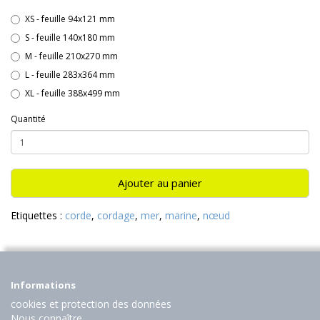
XS - feuille 94x121 mm
S - feuille 140x180 mm
M - feuille 210x270 mm
L - feuille 283x364 mm
XL - feuille 388x499 mm
Quantité
Ajouter au panier
Etiquettes :
corde
,
cordage
,
mer
,
marine
,
nœud
Informations
cookies et protection des données
Nous connaître