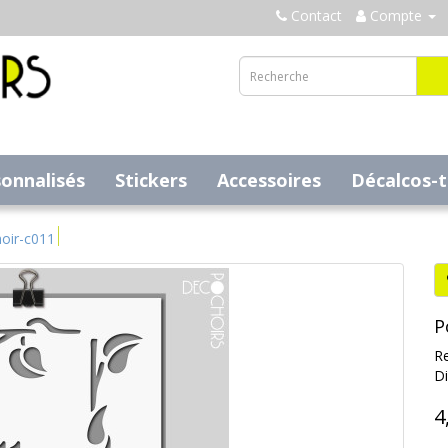
Contact
Compte
sonnalisés
Stickers
Accessoires
Décalcos-
oir-c011
P
Re
Di
4