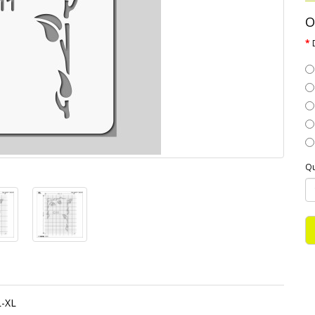
O
Qu
L-XL