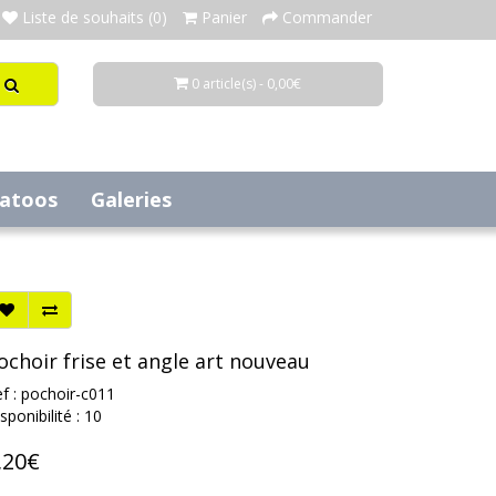
Liste de souhaits (0)
Panier
Commander
0 article(s) - 0,00€
tatoos
Galeries
ochoir frise et angle art nouveau
f : pochoir-c011
sponibilité : 10
,20€