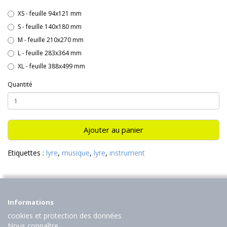
XS - feuille 94x121 mm
S - feuille 140x180 mm
M - feuille 210x270 mm
L - feuille 283x364 mm
XL - feuille 388x499 mm
Quantité
Ajouter au panier
Etiquettes :
lyre
,
musique
,
lyre
,
instrument
Informations
cookies et protection des données
Nous connaître