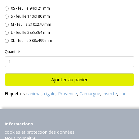
XS - feuille 94x121 mm
S - feuille 140x180 mm
M - feuille 210x270 mm
L - feuille 283x364 mm
XL - feuille 388x499 mm
Quantité
Ajouter au panier
Etiquettes :
animal
,
cigale
,
Provence
,
Camargue
,
insecte
,
sud
Informations
cookies et protection des données
Nous connaître