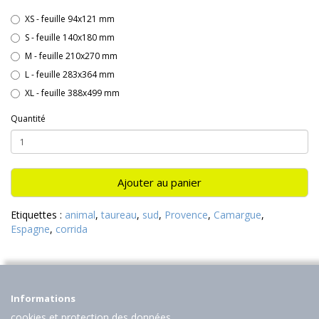
XS - feuille 94x121 mm
S - feuille 140x180 mm
M - feuille 210x270 mm
L - feuille 283x364 mm
XL - feuille 388x499 mm
Quantité
Ajouter au panier
Etiquettes :
animal
,
taureau
,
sud
,
Provence
,
Camargue
,
Espagne
,
corrida
Informations
cookies et protection des données