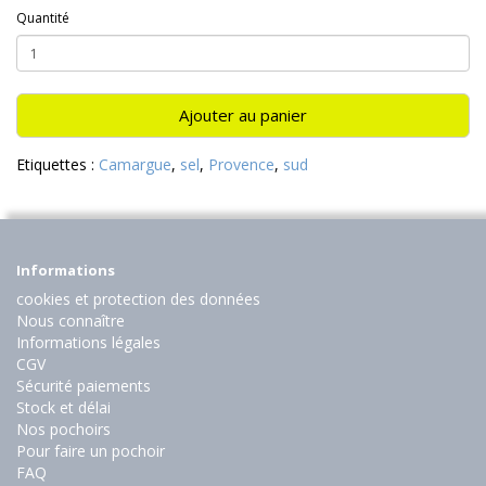
Quantité
Ajouter au panier
Etiquettes :
Camargue
,
sel
,
Provence
,
sud
Informations
cookies et protection des données
Nous connaître
Informations légales
CGV
Sécurité paiements
Stock et délai
Nos pochoirs
Pour faire un pochoir
FAQ