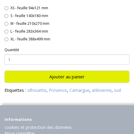
XS - feuille 94x121 mm
S - feuille 140x180 mm
M - feuille 210x270 mm
L - feuille 283x364 mm
XL - feuille 388x499 mm
Quantité
Ajouter au panier
Etiquettes :
silhouette
,
Provence
,
Camargue
,
arlésienne
,
sud
Informations
cookies et protection des données
Nous connaître