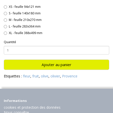
XS - feuille 94x121 mm
S - feuille 140x180 mm
M - feuille 210x270 mm
L - feuille 283x364 mm
XL - feuille 388x499 mm
Quantité
Ajouter au panier
Etiquettes :
fleur
,
fruit
,
olive
,
olivier
,
Provence
Informations
cookies et protection des données
Nous connaître