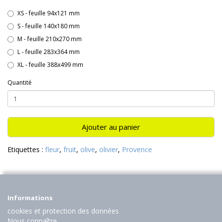
XS - feuille 94x121 mm
S - feuille 140x180 mm
M - feuille 210x270 mm
L - feuille 283x364 mm
XL - feuille 388x499 mm
Quantité
Ajouter au panier
Etiquettes :
fleur
,
fruit
,
olive
,
olivier
,
Provence
Informations
cookies et protection des données
Nous connaître