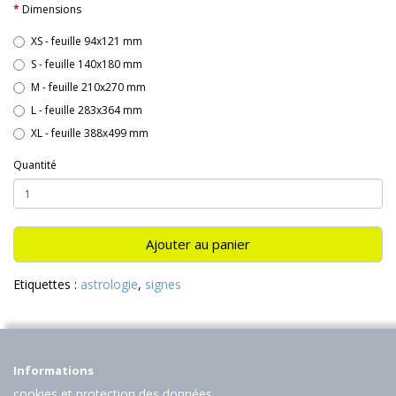
Dimensions
XS - feuille 94x121 mm
S - feuille 140x180 mm
M - feuille 210x270 mm
L - feuille 283x364 mm
XL - feuille 388x499 mm
Quantité
Ajouter au panier
Etiquettes :
astrologie
,
signes
Informations
cookies et protection des données