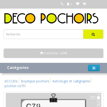
0 article(s) - 0,00€
Catégories
ACCUEIL
Boutique pochoirs
Astrologie et calligraphie
pochoir-c079