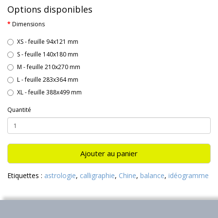
Options disponibles
Dimensions
XS - feuille 94x121 mm
S - feuille 140x180 mm
M - feuille 210x270 mm
L - feuille 283x364 mm
XL - feuille 388x499 mm
Quantité
Ajouter au panier
Etiquettes :
astrologie
,
calligraphie
,
Chine
,
balance
,
idéogramme