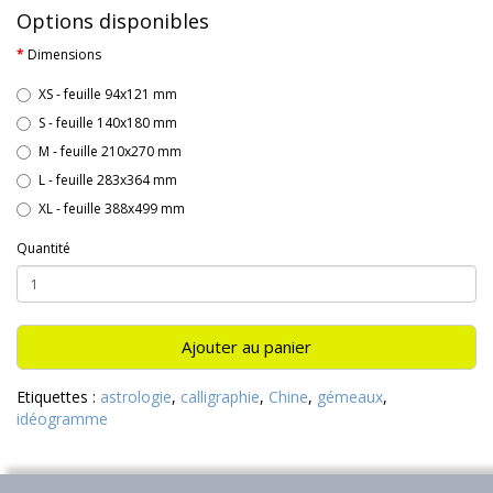
Options disponibles
Dimensions
XS - feuille 94x121 mm
S - feuille 140x180 mm
M - feuille 210x270 mm
L - feuille 283x364 mm
XL - feuille 388x499 mm
Quantité
Ajouter au panier
Etiquettes :
astrologie
,
calligraphie
,
Chine
,
gémeaux
,
idéogramme