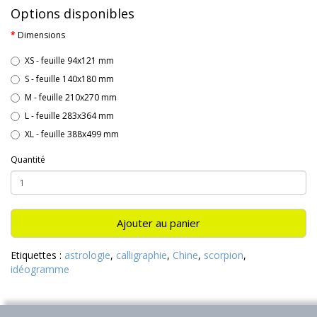
Options disponibles
Dimensions
XS - feuille 94x121 mm
S - feuille 140x180 mm
M - feuille 210x270 mm
L - feuille 283x364 mm
XL - feuille 388x499 mm
Quantité
Ajouter au panier
Etiquettes :
astrologie
,
calligraphie
,
Chine
,
scorpion
,
idéogramme