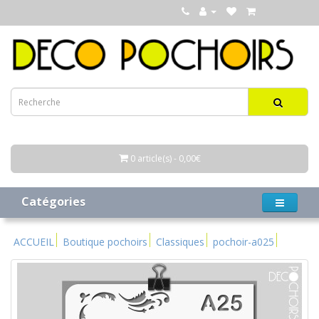
0 article(s) - 0,00€
Catégories
ACCUEIL
Boutique pochoirs
Classiques
pochoir-a025