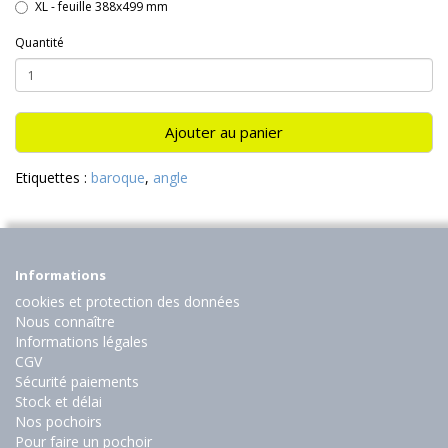
XL - feuille 388x499 mm
Quantité
Ajouter au panier
Etiquettes :
baroque
,
angle
Informations
cookies et protection des données
Nous connaître
Informations légales
CGV
Sécurité paiements
Stock et délai
Nos pochoirs
Pour faire un pochoir