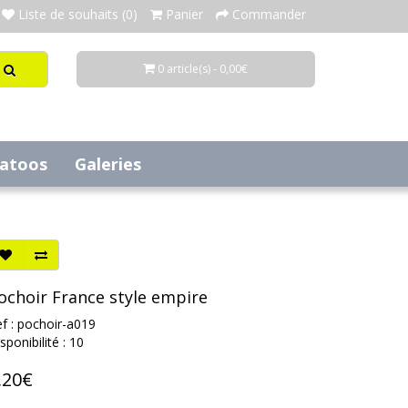
Liste de souhaits (0)
Panier
Commander
0 article(s) - 0,00€
tatoos
Galeries
ochoir France style empire
f : pochoir-a019
sponibilité : 10
,20€