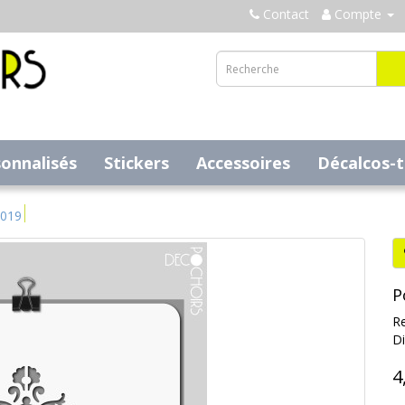
Contact
Compte
sonnalisés
Stickers
Accessoires
Décalcos-
a019
P
Re
Di
4