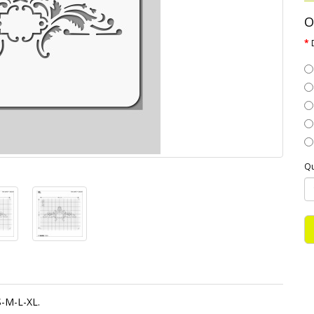
O
Qu
S-M-L-XL.