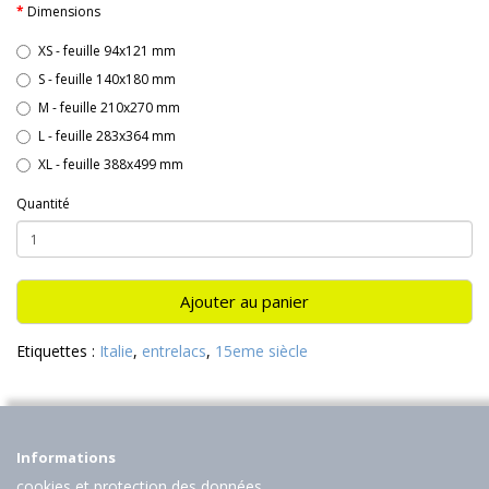
Dimensions
XS - feuille 94x121 mm
S - feuille 140x180 mm
M - feuille 210x270 mm
L - feuille 283x364 mm
XL - feuille 388x499 mm
Quantité
Ajouter au panier
Etiquettes :
Italie
,
entrelacs
,
15eme siècle
Informations
cookies et protection des données