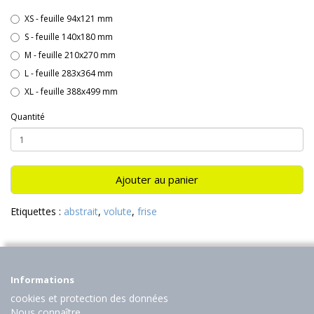
XS - feuille 94x121 mm
S - feuille 140x180 mm
M - feuille 210x270 mm
L - feuille 283x364 mm
XL - feuille 388x499 mm
Quantité
Ajouter au panier
Etiquettes :
abstrait
,
volute
,
frise
Informations
cookies et protection des données
Nous connaître