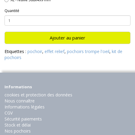
Quantité
Ajouter au panier
Etiquettes :
pochoir
,
effet relief
,
pochoirs trompe l'oeil
,
kit de
pochoirs
Informations
cookies et protection des données
Nous connaître
Informations légales
CGV
Sécurité paiements
Stock et délai
Nos pochoirs