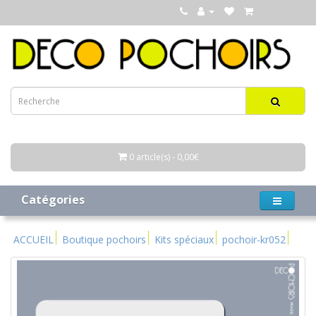
0 article(s) - 0,00€
Catégories
ACCUEIL
Boutique pochoirs
Kits spéciaux
pochoir-kr052