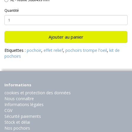
Quantité
Ajouter au panier
Etiquettes :
pochoir
,
effet relief
,
pochoirs trompe l'oeil
,
kit de
pochoirs
Informations
cookies et protection des données
Nous connaître
Informations légales
CGV
Sécurité paiements
Stock et délai
Nos pochoirs