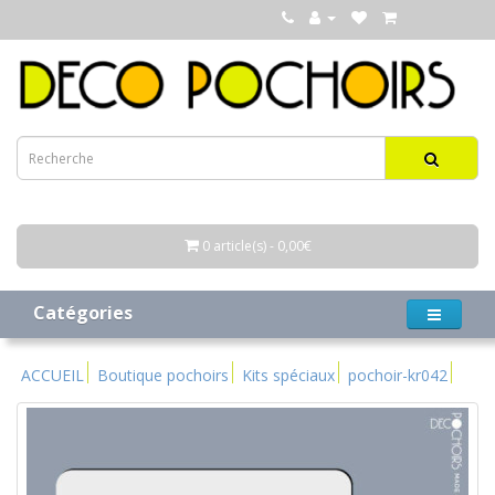
0 article(s) - 0,00€
Catégories
ACCUEIL
Boutique pochoirs
Kits spéciaux
pochoir-kr042