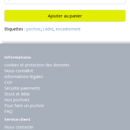
Ajouter au panier
Etiquettes :
pochoir
,
cadre
,
encadrement
Informations
cookies et protection des données
Nous connaître
Informations légales
CGV
Sécurité paiements
Stock et délai
Nos pochoirs
Pour faire un pochoir
FAQ
Service client
Nous contacter