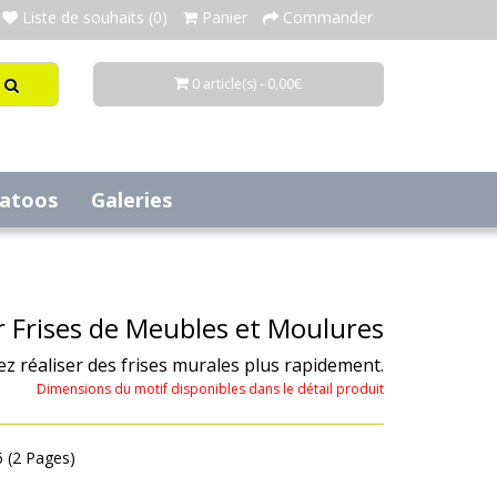
Liste de souhaits (0)
Panier
Commander
0 article(s) - 0,00€
tatoos
Galeries
r Frises de Meubles et Moulures
z réaliser des frises murales plus rapidement.
Dimensions du motif disponibles dans le détail produit
6 (2 Pages)