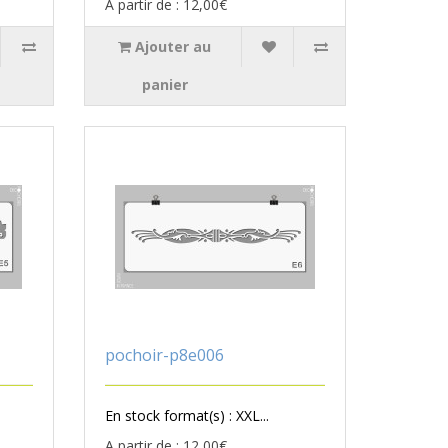
A partir de : 12,00€
Ajouter au
panier
pochoir-p8e006
En stock format(s) : XXL...
A partir de : 12,00€