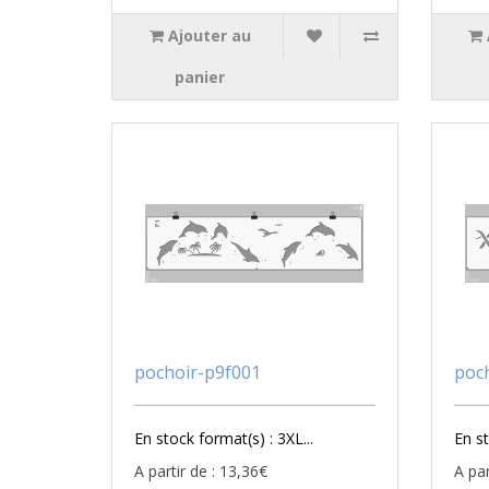
Ajouter au
panier
pochoir-p9f001
poc
En stock format(s) : 3XL...
En st
A partir de : 13,36€
A par