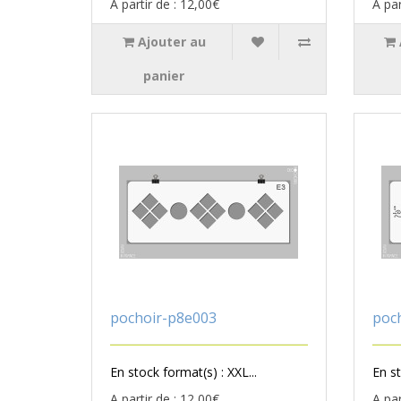
A partir de : 12,00€
A par
Ajouter au
panier
pochoir-p8e003
poc
En stock format(s) : XXL...
En st
A partir de : 12,00€
A par