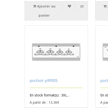
Ajouter au
panier
pochoir-p9f005
poc
En stock format(s) : 3XL...
En st
A partir de : 13,36€
A par