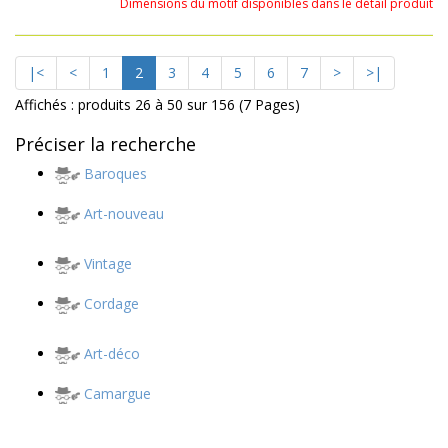
Dimensions du motif disponibles dans le détail produit
|<
<
1
2
3
4
5
6
7
>
>|
Affichés : produits 26 à 50 sur 156 (7 Pages)
Préciser la recherche
Baroques
Art-nouveau
Vintage
Cordage
Art-déco
Camargue