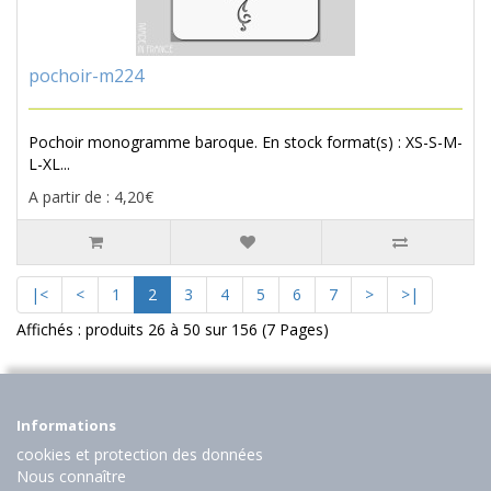
pochoir-m224
Pochoir monogramme baroque. En stock format(s) : XS-S-M-
L-XL...
A partir de : 4,20€
|<
<
1
2
3
4
5
6
7
>
>|
Affichés : produits 26 à 50 sur 156 (7 Pages)
Informations
cookies et protection des données
Nous connaître