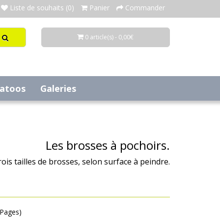
Liste de souhaits (0)
Panier
Commander
0 article(s) - 0,00€
tatoos
Galeries
Les brosses à pochoirs.
ois tailles de brosses, selon surface à peindre.
1 Pages)