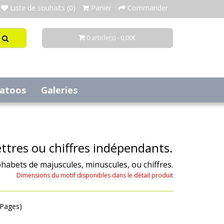
Liste de souhaits (0)
Panier
Commander
0 article(s) - 0,00€
tatoos
Galeries
ttres ou chiffres indépendants.
habets de majuscules, minuscules, ou chiffres.
Dimensions du motif disponibles dans le détail produit
1 Pages)