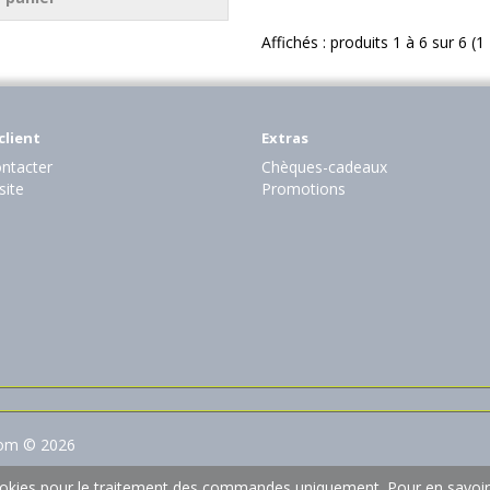
Affichés : produits 1 à 6 sur 6 (
client
Extras
ntacter
Chèques-cadeaux
site
Promotions
com © 2026
 cookies pour le traitement des commandes uniquement.
Pour en savoir