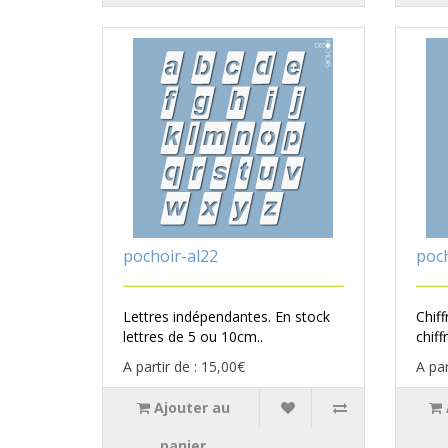
pochoir-al22
poch
Lettres indépendantes. En stock
Chif
lettres de 5 ou 10cm..
chiff
A partir de : 15,00€
A par
Ajouter au
panier