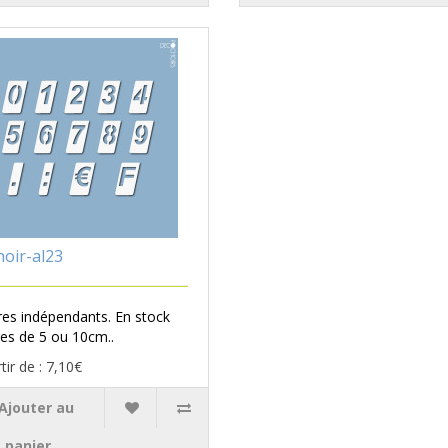
oir-al23
fres indépendants. En stock
res de 5 ou 10cm..
tir de : 7,10€
Ajouter au
panier