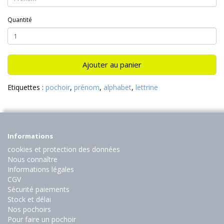
Quantité
Ajouter au panier
Etiquettes :
pochoir
,
prénom
,
alphabet
,
lettrine
Informations
cookies et protection des données
Nous connaître
Informations légales
CGV
Sécurité paiements
Stock et délai
Nos pochoirs
Pour faire un pochoir