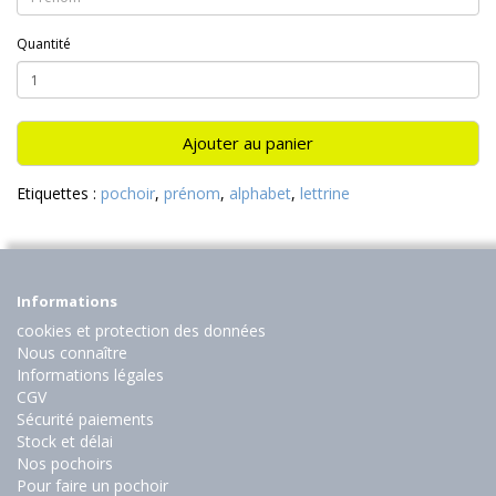
Quantité
Ajouter au panier
Etiquettes :
pochoir
,
prénom
,
alphabet
,
lettrine
Informations
cookies et protection des données
Nous connaître
Informations légales
CGV
Sécurité paiements
Stock et délai
Nos pochoirs
Pour faire un pochoir