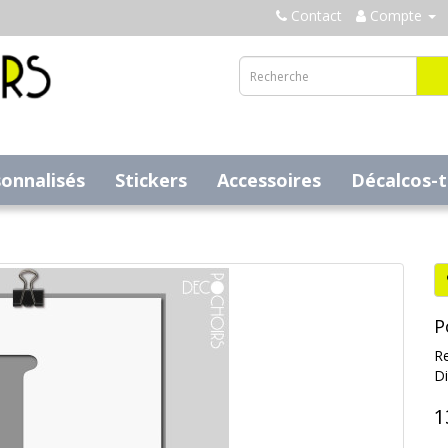
Contact
Compte
sonnalisés
Stickers
Accessoires
Décalcos-
P
Re
Di
1