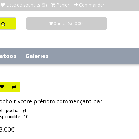
Liste de souhaits (0)
Panier
Commander
0 article(s) - 0,00€
tatoos
Galeries
ochoir votre prénom commençant par l.
f : pochoir-gl
sponibilité : 10
3,00€