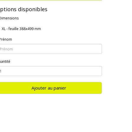
ptions disponibles
Dimensions
XL - feuille 388x499 mm
Prénom
antité
Ajouter au panier