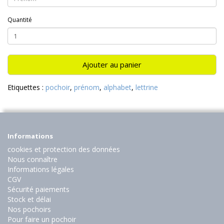
Quantité
Ajouter au panier
Etiquettes :
pochoir
,
prénom
,
alphabet
,
lettrine
Informations
cookies et protection des données
Nous connaître
Informations légales
CGV
Sécurité paiements
Stock et délai
Nos pochoirs
Pour faire un pochoir