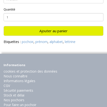
Quantité
Ajouter au panier
Etiquettes :
pochoir
,
prénom
,
alphabet
,
lettrine
Informations
cookies et protection des données
Nous connaître
Informations légales
CGV
Sécurité paiements
Stock et délai
Nos pochoirs
Pour faire un pochoir